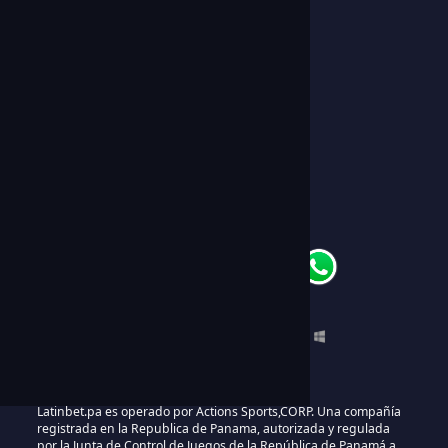
Términos y condiciones
Preguntas frecuentes
Síguenos en
Latinbet.pa es operado por Actions Sports,CORP. Una compañía
registrada en la Republica de Panama, autorizada y regulada
por la Junta de Control de Juegos de la República de Panamá a